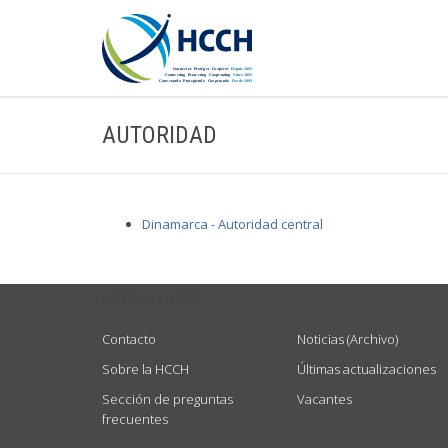
AUTORIDAD
Dinamarca - Autoridad central
USEFUL LINKS
Contacto
Noticias (Archivo)
Sobre la HCCH
Últimas actualizaciones
Sección de preguntas
Vacantes
frecuentes