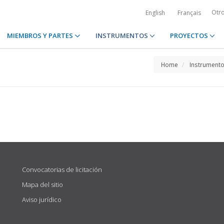
Otr
English
Français
MIEMBROS Y PARTES
INSTRUMENTOS
PROYECTOS
Home
Instrument
Convocatorias de licitación
Mapa del sitio
Aviso jurídico