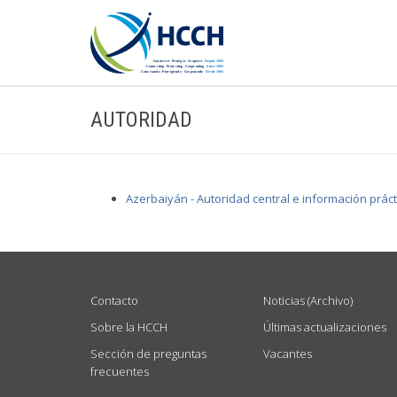
AUTORIDAD
Azerbaiyán - Autoridad central e información práct
USEFUL LINKS
Contacto
Noticias (Archivo)
Sobre la HCCH
Últimas actualizaciones
Sección de preguntas
Vacantes
frecuentes