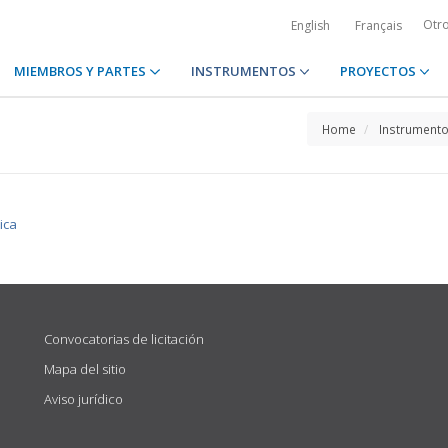
Otr
English
Français
MIEMBROS Y PARTES
INSTRUMENTOS
PROYECTOS
Home
Instrument
ica
Convocatorias de licitación
Mapa del sitio
Aviso jurídico