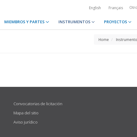
Otr
English
Français
MIEMBROS Y PARTES
INSTRUMENTOS
PROYECTOS
Home
Instrument
Convocatorias de licitación
Mapa del sitio
Aviso jurídico