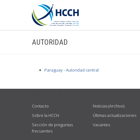
AUTORIDAD
Paraguay - Autoridad central
USEFUL LINKS
Contacto
Noticias (Archivo)
Sobre la HCCH
Últimas actualizaciones
Sección de preguntas
Vacantes
frecuentes