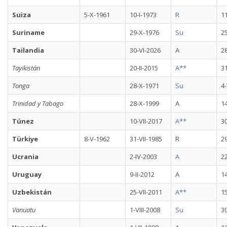
Suiza
5-X-1961
10-I-1973
R
11
Suriname
29-X-1976
Su
2
Tailandia
30-VI-2026
A
28
Tayikistán
20-II-2015
A**
3
Tonga
28-X-1971
Su
4-
Trinidad y Tabago
28-X-1999
A
14
Túnez
10-VII-2017
A**
30
Türkiye
8-V-1962
31-VII-1985
R
2
Ucrania
2-IV-2003
A
22
Uruguay
9-II-2012
A
1
Uzbekistán
25-VII-2011
A**
1
Vanuatu
1-VIII-2008
Su
30