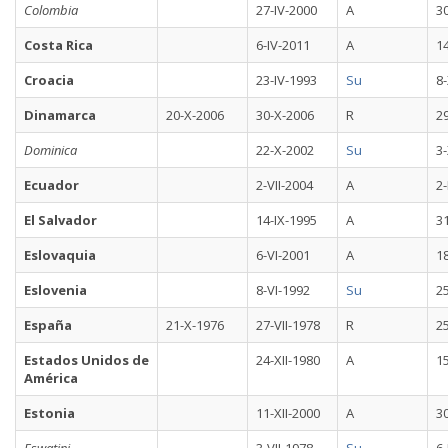
Colombia
27-IV-2000
A
30
Costa Rica
6-IV-2011
A
14
Croacia
23-IV-1993
Su
8
Dinamarca
20-X-2006
30-X-2006
R
29
Dominica
22-X-2002
Su
3-
Ecuador
2-VII-2004
A
2-
El Salvador
14-IX-1995
A
3
Eslovaquia
6-VI-2001
A
18
Eslovenia
8-VI-1992
Su
2
España
21-X-1976
27-VII-1978
R
2
Estados Unidos de
24-XII-1980
A
1
América
Estonia
11-XII-2000
A
3