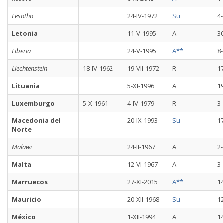
Lesotho
24-IV-1972
Su
4
Letonia
11-V-1995
A
30
Liberia
24-V-1995
A**
8-
Liechtenstein
18-IV-1962
19-VII-1972
R
1
Lituania
5-XI-1996
A
19
Luxemburgo
5-X-1961
4-IV-1979
R
3-
Macedonia del
20-IX-1993
Su
1
Norte
Malawi
24-II-1967
A
2-
Malta
12-VI-1967
A
3-
Marruecos
27-XI-2015
A**
14
Mauricio
20-XII-1968
Su
12
México
1-XII-1994
A
14