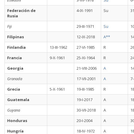
Eswatini
3-VII-1978
Su
6-
Federación de
4-IX-1991
Su
3
Rusia
Fiji
29-III-1971
Su
1
Filipinas
12-IX-2018
A**
1
Finlandia
13-III-1962
27-VI-1985
R
26
Francia
9-X-1961
25-XI-1964
R
24
Georgia
21-VIII-2006
A
1
Granada
17-VII-2001
A
7-
Grecia
5-X-1961
19-III-1985
R
1
Guatemala
19-I-2017
A
1
Guyana
30-VII-2018
A
1
Honduras
20-I-2004
A
3
Hungría
18-IV-1972
A
18