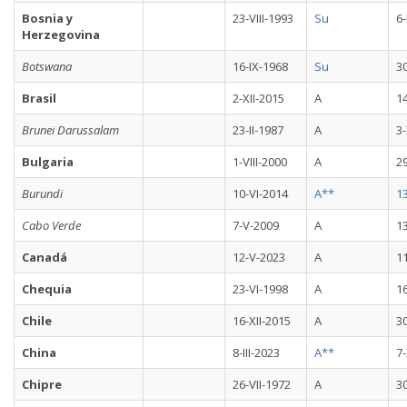
Bosnia y
23-VIII-1993
Su
6-
Herzegovina
Botswana
16-IX-1968
Su
3
Brasil
2-XII-2015
A
14
Brunei Darussalam
23-II-1987
A
3-
Bulgaria
1-VIII-2000
A
2
Burundi
10-VI-2014
A**
13
Cabo Verde
7-V-2009
A
13
Canadá
12-V-2023
A
11
Chequia
23-VI-1998
A
16
Chile
16-XII-2015
A
30
China
8-III-2023
A**
7-
Chipre
26-VII-1972
A
3