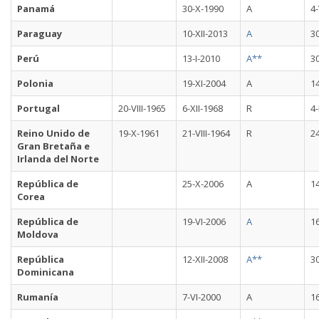
Panamá
30-X-1990
A
4-
Paraguay
10-XII-2013
A
30
Perú
13-I-2010
A**
3
Polonia
19-XI-2004
A
14
Portugal
20-VIII-1965
6-XII-1968
R
4-
Reino Unido de
19-X-1961
21-VIII-1964
R
24
Gran Bretaña e
Irlanda del Norte
República de
25-X-2006
A
14
Corea
República de
19-VI-2006
A
16
Moldova
República
12-XII-2008
A**
30
Dominicana
Rumanía
7-VI-2000
A
16