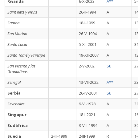
Rwanda
6-X-2023
A**
5-
Saint Kitts y Nevis
26-II-1994
A
14
Samoa
18-I-1999
A
1
San Marino
26-V-1994
A
13
Santa Lucía
5-XII-2001
A
31
Santo Tomé y Príncipe
19-XII-2007
A
1
San Vicente y las
2-V-2002
Su
2
Granadinas
Senegal
13-VII-2022
A**
23
Serbia
26-IV-2001
Su
2
Seychelles
9-VI-1978
A
31
Singapur
18-I-2021
A
1
Sudáfrica
3-VIII-1994
A
3
Suecia
2-III-1999
2-III-1999
R
1