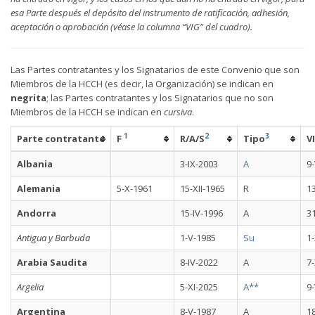
esa Parte después el depósito del instrumento de ratificación, adhesión,
aceptación o aprobación (véase la columna “VIG” del cuadro).
Las Partes contratantes y los Signatarios de este Convenio que son
Miembros de la HCCH (es decir, la Organización) se indican en
negrita
; las Partes contratantes y los Signatarios que no son
Miembros de la HCCH se indican en
cursiva
.
1
2
3
Parte contratante
F
R/A/S
Tipo
V
Albania
3-IX-2003
A
9
Alemania
5-X-1961
15-XII-1965
R
13
Andorra
15-IV-1996
A
31
Antigua y Barbuda
1-V-1985
Su
1-
Arabia Saudita
8-IV-2022
A
7-
Argelia
5-XI-2025
A**
9-
Argentina
8-V-1987
A
18