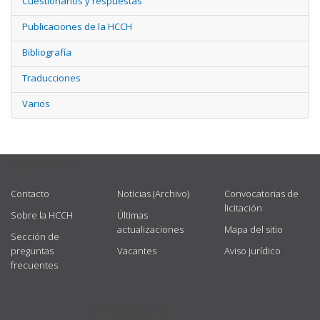
Cuestionarios y respuestas
Publicaciones de la HCCH
Bibliografía
Traducciones
Varios
USEFUL LINKS
Contacto
Noticias (Archivo)
Convocatorias de
licitación
Sobre la HCCH
Últimas
actualizaciones
Mapa del sitio
Sección de
preguntas
Vacantes
Aviso jurídico
frecuentes
GET CONNECTED