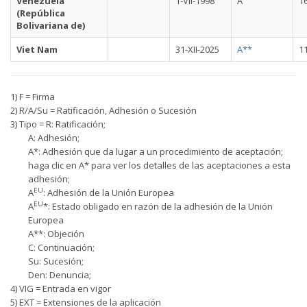
Venezuela
1-VII-1998
A
16
(República
Bolivariana de)
Viet Nam
31-XII-2025
A**
1
1) F = Firma
2) R/A/Su = Ratificación, Adhesión o Sucesión
3) Tipo = R: Ratificación;
A: Adhesión;
A*: Adhesión que da lugar a un procedimiento de aceptación;
haga clic en A* para ver los detalles de las aceptaciones a esta
adhesión;
EU
A
: Adhesión de la Unión Europea
EU
A
*: Estado obligado en razón de la adhesión de la Unión
Europea
A**: Objeción
C: Continuación;
Su: Sucesión;
Den: Denuncia;
4) VIG = Entrada en vigor
5) EXT = Extensiones de la aplicación