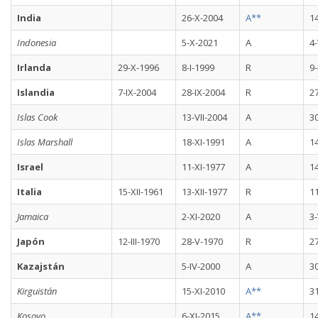
India
26-X-2004
A**
14
Indonesia
5-X-2021
A
4-
Irlanda
29-X-1996
8-I-1999
R
9-
Islandia
7-IX-2004
28-IX-2004
R
2
Islas Cook
13-VII-2004
A
3
Islas Marshall
18-XI-1991
A
14
Israel
11-XI-1977
A
14
Italia
15-XII-1961
13-XII-1977
R
11
Jamaica
2-XI-2020
A
3-
Japón
12-III-1970
28-V-1970
R
27
Kazajstán
5-IV-2000
A
30
Kirguistán
15-XI-2010
A**
31
Kosovo
6-XI-2015
A**
14