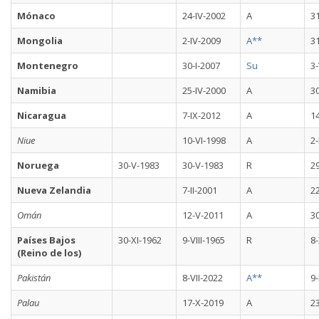
Mónaco
24-IV-2002
A
31
Mongolia
2-IV-2009
A**
31
Montenegro
30-I-2007
Su
3-
Namibia
25-IV-2000
A
30
Nicaragua
7-IX-2012
A
1
Niue
10-VI-1998
A
2-
Noruega
30-V-1983
30-V-1983
R
29
Nueva Zelandia
7-II-2001
A
2
Omán
12-V-2011
A
30
Países Bajos
30-XI-1962
9-VIII-1965
R
8
(Reino de los)
Pakistán
8-VII-2022
A**
9-
Palau
17-X-2019
A
2