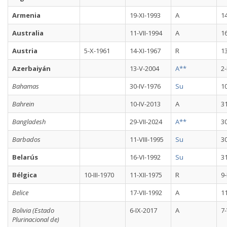
Armenia
19-XI-1993
A
14
Australia
11-VII-1994
A
16
Austria
5-X-1961
14-XI-1967
R
13
Azerbaiyán
13-V-2004
A**
2-
Bahamas
30-IV-1976
Su
10
Bahrein
10-IV-2013
A
31
Bangladesh
29-VII-2024
A**
30
Barbados
11-VIII-1995
Su
3
Belarús
16-VI-1992
Su
3
Bélgica
10-III-1970
11-XII-1975
R
9-
Belice
17-VII-1992
A
1
Bolivia (Estado
6-IX-2017
A
7
Plurinacional de)