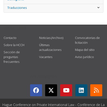
Traducciones
USEFUL LINKS
Contacto
Noticias (Archivo)
Convocatorias de
licitación
Sobre la HCCH
Últimas
actualizaciones
Mapa del sitio
Sección de
preguntas
Vacantes
Aviso jurídico
frecuentes
GET CONNECTED
Hague Conference on Private International Law - Conférence de La