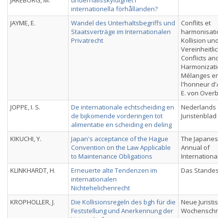
JAREBORG, M.
underhållsskyldighet i
internationella förhållanden?
JAYME, E.
Wandel des Unterhaltsbegriffs und
Conflits et
Staatsverträge im Internationalen
harmonisati
Privatrecht
Kollision un
Vereinheitli
Conflicts an
Harmonizati
Mélanges e
l'honneur d'
E. von Over
JOPPE, I. S.
De internationale echtscheiding en
Nederlands
de bijkomende vorderingen tot
Juristenblad
alimentatie en scheiding en deling
KIKUCHI, Y.
Japan's acceptance of the Hague
The Japane
Convention on the Law Applicable
Annual of
to Maintenance Obligations
Internationa
KLINKHARDT, H.
Erneuerte alte Tendenzen im
Das Stande
internationalen
Nichtehelichenrecht
KROPHOLLER, J.
Die Kollisionsregeln des bgh für die
Neue Juristi
Feststellung und Anerkennung der
Wochenschri