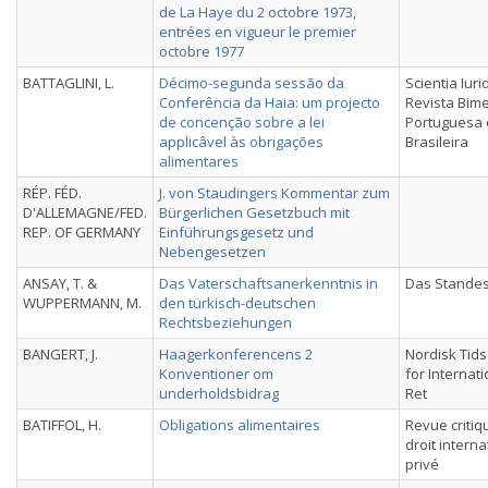
de La Haye du 2 octobre 1973,
entrées en vigueur le premier
octobre 1977
BATTAGLINI, L.
Décimo-segunda sessão da
Scientia Iuri
Conferência da Haia: um projecto
Revista Bime
de concenção sobre a lei
Portuguesa 
applicâvel às obrigações
Brasileira
alimentares
RÉP. FÉD.
J. von Staudingers Kommentar zum
D'ALLEMAGNE/FED.
Bürgerlichen Gesetzbuch mit
REP. OF GERMANY
Einführungsgesetz und
Nebengesetzen
ANSAY, T. &
Das Vaterschaftsanerkenntnis in
Das Stande
WUPPERMANN, M.
den türkisch-deutschen
Rechtsbeziehungen
BANGERT, J.
Haagerkonferencens 2
Nordisk Tids
Konventioner om
for Internati
underholdsbidrag
Ret
BATIFFOL, H.
Obligations alimentaires
Revue critiq
droit interna
privé