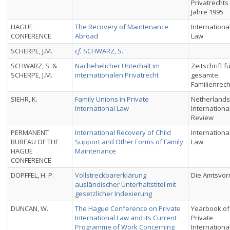
Privatrechts
Jahre 1995
HAGUE
The Recovery of Maintenance
Internationa
CONFERENCE
Abroad
Law
SCHERPE, J.M.
cf.
SCHWARZ, S.
SCHWARZ, S. &
Nachehelicher Unterhalt im
Zeitschrift f
SCHERPE, J.M.
internationalen Privatrecht
gesamte
Familienrech
SIEHR, K.
Family Unions in Private
Netherlands
International Law
Internationa
Review
PERMANENT
International Recovery of Child
Internationa
BUREAU OF THE
Support and Other Forms of Family
Law
HAGUE
Maintenance
CONFERENCE
DOPFFEL, H. P.
Vollstreckbarerklärung
Die Amtsvo
ausländischer Unterhaltstitel mit
gesetzlicher Indexierung
DUNCAN, W.
The Hague Conference on Private
Yearbook of
International Law and its Current
Private
Programme of Work Concerning
Internationa