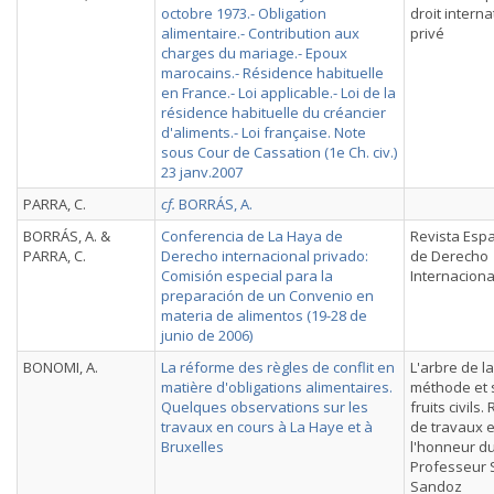
octobre 1973.- Obligation
droit interna
alimentaire.- Contribution aux
privé
charges du mariage.- Epoux
marocains.- Résidence habituelle
en France.- Loi applicable.- Loi de la
résidence habituelle du créancier
d'aliments.- Loi française. Note
sous Cour de Cassation (1e Ch. civ.)
23 janv.2007
PARRA, C.
cf.
BORRÁS, A.
BORRÁS, A. &
Conferencia de La Haya de
Revista Esp
PARRA, C.
Derecho internacional privado:
de Derecho
Comisión especial para la
Internaciona
preparación de un Convenio en
materia de alimentos (19-28 de
junio de 2006)
BONOMI, A.
La réforme des règles de conflit en
L'arbre de la
matière d'obligations alimentaires.
méthode et 
Quelques observations sur les
fruits civils.
travaux en cours à La Haye et à
de travaux 
Bruxelles
l'honneur d
Professeur 
Sandoz