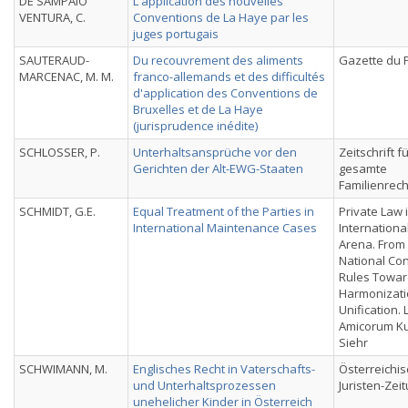
DE SAMPAIO
L'application des nouvelles
VENTURA, C.
Conventions de La Haye par les
juges portugais
SAUTERAUD-
Du recouvrement des aliments
Gazette du 
MARCENAC, M. M.
franco-allemands et des difficultés
d'application des Conventions de
Bruxelles et de La Haye
(jurisprudence inédite)
SCHLOSSER, P.
Unterhaltsansprüche vor den
Zeitschrift f
Gerichten der Alt-EWG-Staaten
gesamte
Familienrech
SCHMIDT, G.E.
Equal Treatment of the Parties in
Private Law 
International Maintenance Cases
Internationa
Arena. From
National Conf
Rules Towa
Harmonizati
Unification. 
Amicorum Ku
Siehr
SCHWIMANN, M.
Englisches Recht in Vaterschafts-
Österreichi
und Unterhaltsprozessen
Juristen-Zei
unehelicher Kinder in Österreich