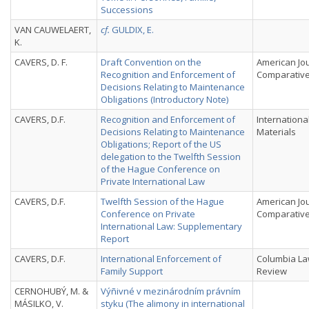
Successions
VAN CAUWELAERT,
cf.
GULDIX, E.
K.
CAVERS, D. F.
Draft Convention on the
American Jou
Recognition and Enforcement of
Comparativ
Decisions Relating to Maintenance
Obligations (Introductory Note)
CAVERS, D.F.
Recognition and Enforcement of
Internationa
Decisions Relating to Maintenance
Materials
Obligations; Report of the US
delegation to the Twelfth Session
of the Hague Conference on
Private International Law
CAVERS, D.F.
Twelfth Session of the Hague
American Jou
Conference on Private
Comparativ
International Law: Supplementary
Report
CAVERS, D.F.
International Enforcement of
Columbia L
Family Support
Review
CERNOHUBÝ, M. &
Výñivné v mezinárodním právním
MÁSILKO, V.
styku (The alimony in international