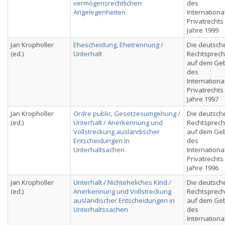
vermögensrechtlichen
des
Angelegenheiten
Internationa
Privatrechts
Jahre 1999
Jan Kropholler
Ehescheidung, Ehetrennung /
Die deutsch
(ed.)
Unterhalt
Rechtsprec
auf dem Geb
des
Internationa
Privatrechts
Jahre 1997
Jan Kropholler
Ordre public, Gesetzesumgehung /
Die deutsch
(ed.)
Unterhalt / Anerkennung und
Rechtsprec
Vollstreckung ausländischer
auf dem Geb
Entscheidungen in
des
Unterhaltsachen
Internationa
Privatrechts
Jahre 1996
Jan Kropholler
Unterhalt / Nichteheliches Kind /
Die deutsch
(ed.)
Anerkennung und Vollstreckung
Rechtsprec
ausländischer Entscheidungen in
auf dem Geb
Unterhaltssachen
des
Internationa