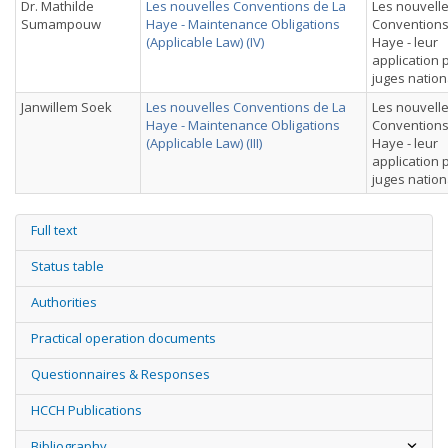
Dr. Mathilde
Les nouvelles Conventions de La
Les nouvell
Sumampouw
Haye - Maintenance Obligations
Conventions
(Applicable Law) (IV)
Haye - leur
application 
juges natio
Janwillem Soek
Les nouvelles Conventions de La
Les nouvell
Haye - Maintenance Obligations
Conventions
(Applicable Law) (III)
Haye - leur
application 
juges natio
Full text
Status table
Authorities
Practical operation documents
Questionnaires & Responses
HCCH Publications
Bibliography