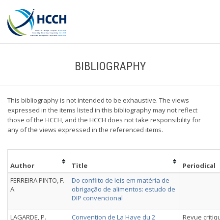
BIBLIOGRAPHY
This bibliography is not intended to be exhaustive. The views
expressed in the items listed in this bibliography may not reflect
those of the HCCH, and the HCCH does not take responsibility for
any of the views expressed in the referenced items.
Author
Title
Periodical
FERREIRA PINTO, F.
Do conflito de leis em matéria de
A.
obrigação de alimentos: estudo de
DIP convencional
LAGARDE, P.
Convention de La Haye du 2
Revue critiq