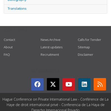
Translations
USEFUL LINKS
Contact
News Archive
Calls for Tender
About
Latest updates
Sitemap
FAQ
Recruitment
Disclaimer
GET CONNECTED
Hague Conference on Private International Law - Conférence de La
Haye de droit international privé - Conferencia de La Haya de
Derecho Internacional Privado