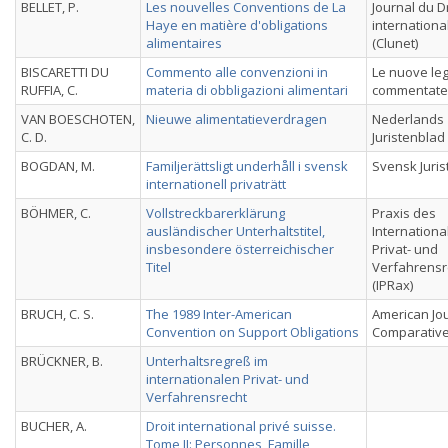
BELLET, P.
Les nouvelles Conventions de La
Journal du D
Haye en matière d'obligations
internationa
alimentaires
(Clunet)
BISCARETTI DU
Commento alle convenzioni in
Le nuove legg
RUFFIA, C.
materia di obbligazioni alimentari
commentate
VAN BOESCHOTEN,
Nieuwe alimentatieverdragen
Nederlands
C. D.
Juristenblad
BOGDAN, M.
Familjerättsligt underhåll i svensk
Svensk Juris
internationell privaträtt
BÖHMER, C.
Vollstreckbarerklärung
Praxis des
ausländischer Unterhaltstitel,
Internationa
insbesondere österreichischer
Privat- und
Titel
Verfahrensr
(IPRax)
BRUCH, C. S.
The 1989 Inter-American
American Jou
Convention on Support Obligations
Comparativ
BRÜCKNER, B.
Unterhaltsregreß im
internationalen Privat- und
Verfahrensrecht
BUCHER, A.
Droit international privé suisse.
Tome II: Personnes, Famille,