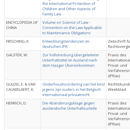
the International Protection of
Children and Other Aspects of
Family Law
ENCYCLOPEDIA OF
Volume on Science of Law -
CHINA
Convention on the Law Applicable
to Maintenance Obligations
FIRSCHING, K.
Entwicklungstendenzen im
Zeitschrift f
deutschen IPR
Rechtsvergl
GALSTER, W.
Zur Vollstreckung übergeleiteter
Praxis des
Unterhaltstitel im Ausland nach
Internationa
dem Haager Übereinkommen
Privat- und
Verfahrensr
(IPRax)
GULDIX, E. & VAN
Onderhoudsvordering van het kind
Rechtskundi
CAUWELAERT, K.
jegens zijn ouders in het Belgisch
Weekblad
internationaal privaatrecht
HENRICH, D.
Die Abänderungsklage gegen
Praxis des
ausländische Unterhaltsurteile
Internationa
Privat- und
Verfahrensr
(IPRax)