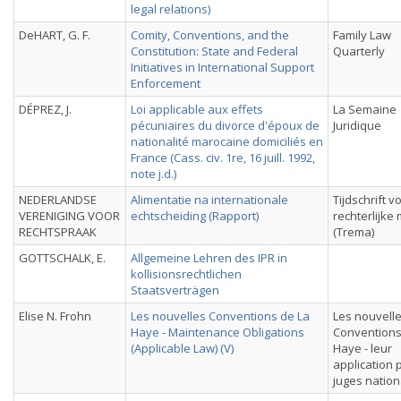
legal relations)
DeHART, G. F.
Comity, Conventions, and the
Family Law
Constitution: State and Federal
Quarterly
Initiatives in International Support
Enforcement
DÉPREZ, J.
Loi applicable aux effets
La Semaine
pécuniaires du divorce d'époux de
Juridique
nationalité marocaine domiciliés en
France (Cass. civ. 1re, 16 juill. 1992,
note j.d.)
NEDERLANDSE
Alimentatie na internationale
Tijdschrift v
VERENIGING VOOR
echtscheiding (Rapport)
rechterlijke
RECHTSPRAAK
(Trema)
GOTTSCHALK, E.
Allgemeine Lehren des IPR in
kollisionsrechtlichen
Staatsverträgen
Elise N. Frohn
Les nouvelles Conventions de La
Les nouvell
Haye - Maintenance Obligations
Conventions
(Applicable Law) (V)
Haye - leur
application 
juges natio