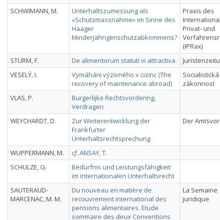
SCHWIMANN, M.
Unterhaltszumessung als
Praxis des
«Schutzmassnahme» im Sinne des
Internationa
Haager
Privat- und
Minderjährigenschutzabkommens?
Verfahrensr
(IPRax)
STURM, F.
De alimentorum statuti vi attractiva
Juristenzeit
VESELÝ, I.
Vymáháni výzivného v cizinc (The
Socialistická
recovery of maintenance abroad)
zákonnost
VLAS, P.
Burgerlijke Rechtsvordering,
Verdragen
WEYCHARDT, D.
Zur Weiterentwicklung der
Der Amtsvo
Frankfurter
Unterhaltsrechtsprechung
WUPPERMANN, M.
cf.
ANSAY, T.
SCHULZE, G.
Bedürfnis und Leistungsfähigkeit
im internationalen Unterhaltsrecht
SAUTERAUD-
Du nouveau en matière de
La Semaine
MARCENAC, M. M.
recouvrement international des
juridique
pensions alimentaires. Etude
sommaire des deux Conventions