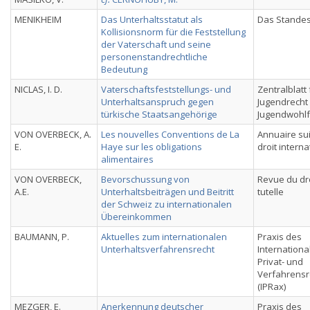
MENIKHEIM
Das Unterhaltsstatut als
Das Stande
Kollisionsnorm für die Feststellung
der Vaterschaft und seine
personenstandrechtliche
Bedeutung
NICLAS, I. D.
Vaterschaftsfeststellungs- und
Zentralblatt 
Unterhaltsanspruch gegen
Jugendrecht
türkische Staatsangehörige
Jugendwohlf
VON OVERBECK, A.
Les nouvelles Conventions de La
Annuaire su
E.
Haye sur les obligations
droit interna
alimentaires
VON OVERBECK,
Bevorschussung von
Revue du dr
A.E.
Unterhaltsbeiträgen und Beitritt
tutelle
der Schweiz zu internationalen
Übereinkommen
BAUMANN, P.
Aktuelles zum internationalen
Praxis des
Unterhaltsverfahrensrecht
Internationa
Privat- und
Verfahrensr
(IPRax)
MEZGER, E.
Anerkennung deutscher
Praxis des