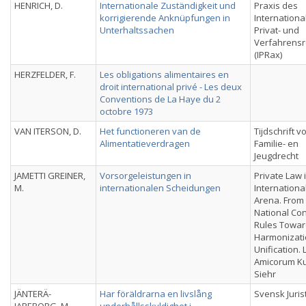
HENRICH, D.
Internationale Zuständigkeit und
Praxis des
korrigierende Anknüpfungen in
Internationa
Unterhaltssachen
Privat- und
Verfahrensr
(IPRax)
HERZFELDER, F.
Les obligations alimentaires en
droit international privé - Les deux
Conventions de La Haye du 2
octobre 1973
VAN ITERSON, D.
Het functioneren van de
Tijdschrift v
Alimentatieverdragen
Familie- en
Jeugdrecht
JAMETTI GREINER,
Vorsorgeleistungen in
Private Law 
M.
internationalen Scheidungen
Internationa
Arena. From
National Conf
Rules Towa
Harmonizati
Unification. 
Amicorum Ku
Siehr
JÄNTERÄ-
Har föräldrarna en livslång
Svensk Juris