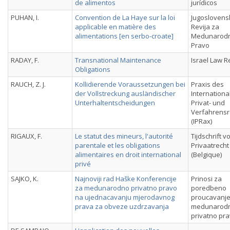
de alimentos
jurídicos
PUHAN, I.
Convention de La Haye sur la loi
Jugoslovens
applicable en matière des
Revija za
alimentations [en serbo-croate]
Medunarod
Pravo
RADAY, F.
Transnational Maintenance
Israel Law 
Obligations
RAUCH, Z. J.
Kollidierende Voraussetzungen bei
Praxis des
der Vollstreckung ausländischer
Internationa
Unterhaltentscheidungen
Privat- und
Verfahrensr
(IPRax)
RIGAUX, F.
Le statut des mineurs, l'autorité
Tijdschrift v
parentale et les obligations
Privaatrecht
alimentaires en droit international
(Belgique)
privé
SAJKO, K.
Najnoviji rad Haške Konferencije
Prinosi za
za medunarodno privatno pravo
poredbeno
na ujednacavanju mjerodavnog
proucavanje
prava za obveze uzdrzavanja
medunarod
privatno pr