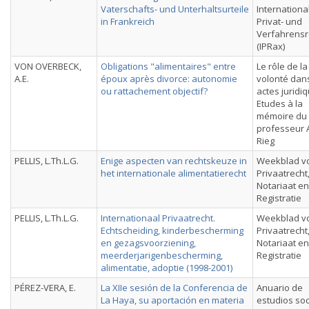
Vaterschafts- und Unterhaltsurteile
Internationa
in Frankreich
Privat- und
Verfahrensr
(IPRax)
VON OVERBECK,
Obligations "alimentaires" entre
Le rôle de la
A.E.
époux après divorce: autonomie
volonté dans
ou rattachement objectif?
actes juridi
Etudes à la
mémoire du
professeur 
Rieg
PELLIS, L.Th.L.G.
Enige aspecten van rechtskeuze in
Weekblad v
het internationale alimentatierecht
Privaatrecht
Notariaat en
Registratie
PELLIS, L.Th.L.G.
Internationaal Privaatrecht.
Weekblad v
Echtscheiding, kinderbescherming
Privaatrecht
en gezagsvoorziening,
Notariaat en
meerderjarigenbescherming,
Registratie
alimentatie, adoptie (1998-2001)
PÉREZ-VERA, E.
La XIIe sesión de la Conferencia de
Anuario de
La Haya, su aportación en materia
estudios soc