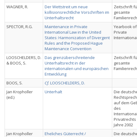
WAGNER, R.
Der Wettstreit um neue
Zeitschrift f
kollisionsrechtliche Vorschriften im
gesamte
Unterhaltsrecht
Familienrech
SPECTOR, R.G.
Maintenance in Private
Yearbook of
International Law in the United
Private
States: Harmonization of Divergent
Internationa
Rules and the Proposed Hague
Maintenance Convention
LOOSCHELDERS, D.
Das grenzüberschreitende
Zeitschrift f
& BOOS, S.
Unterhaltsrecht in der
gesamte
internationalen und europäischen
Familienrech
Entwicklung
BOOS, S.
Cf.
LOOSCHELDERS, D.
Jan Kropholler
Unterhalt
Die deutsch
(ed.)
Rechtsprec
auf dem Geb
des
Internationa
Privatrechts
Jahre 2002
Jan Kropholler
Eheliches Güterrecht /
Die deutsch