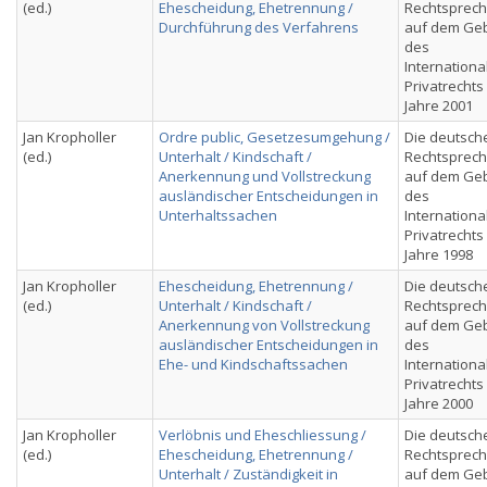
(ed.)
Ehescheidung, Ehetrennung /
Rechtsprec
Durchführung des Verfahrens
auf dem Geb
des
Internationa
Privatrechts
Jahre 2001
Jan Kropholler
Ordre public, Gesetzesumgehung /
Die deutsch
(ed.)
Unterhalt / Kindschaft /
Rechtsprec
Anerkennung und Vollstreckung
auf dem Geb
ausländischer Entscheidungen in
des
Unterhaltssachen
Internationa
Privatrechts
Jahre 1998
Jan Kropholler
Ehescheidung, Ehetrennung /
Die deutsch
(ed.)
Unterhalt / Kindschaft /
Rechtsprec
Anerkennung von Vollstreckung
auf dem Geb
ausländischer Entscheidungen in
des
Ehe- und Kindschaftssachen
Internationa
Privatrechts
Jahre 2000
Jan Kropholler
Verlöbnis und Eheschliessung /
Die deutsch
(ed.)
Ehescheidung, Ehetrennung /
Rechtsprec
Unterhalt / Zuständigkeit in
auf dem Geb