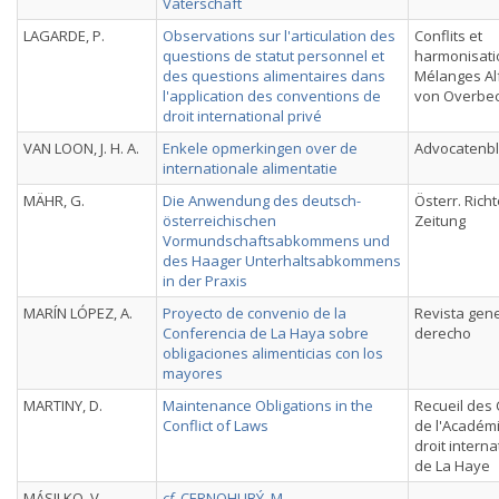
Vaterschaft
LAGARDE, P.
Observations sur l'articulation des
Conflits et
questions de statut personnel et
harmonisati
des questions alimentaires dans
Mélanges Alf
l'application des conventions de
von Overbe
droit international privé
VAN LOON, J. H. A.
Enkele opmerkingen over de
Advocatenb
internationale alimentatie
MÄHR, G.
Die Anwendung des deutsch-
Österr. Richt
österreichischen
Zeitung
Vormundschaftsabkommens und
des Haager Unterhaltsabkommens
in der Praxis
MARÍN LÓPEZ, A.
Proyecto de convenio de la
Revista gene
Conferencia de La Haya sobre
derecho
obligaciones alimenticias con los
mayores
MARTINY, D.
Maintenance Obligations in the
Recueil des
Conflict of Laws
de l'Académ
droit interna
de La Haye
MÁSILKO, V.
cf.
CERNOHUBÝ, M.