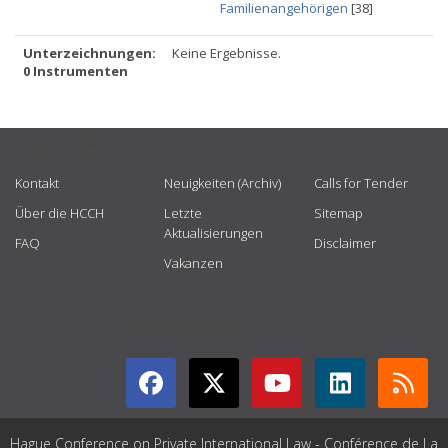
Familienangehörigen
[38]
Unterzeichnungen:
Keine Ergebnisse.
0 Instrumenten
USEFUL LINKS
Kontakt
Neuigkeiten (Archiv)
Calls for Tender
Über die HCCH
Letzte
Sitemap
Aktualisierungen
FAQ
Disclaimer
Vakanzen
GET CONNECTED
Hague Conference on Private International Law - Conférence de La