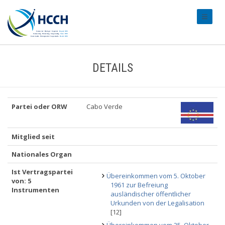
#transl
DETAILS
Partei oder ORW
Cabo Verde
Mitglied seit
Nationales Organ
Ist Vertragspartei
Übereinkommen vom 5. Oktober
von: 5
1961 zur Befreiung
Instrumenten
ausländischer öffentlicher
Urkunden von der Legalisation
[12]