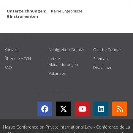
Unterzeichnungen:
Keine Ergebnisse.
0 Instrumenten
USEFUL LINKS
Kontakt
Neuigkeiten (Archiv)
Calls for Tender
Über die HCCH
Letzte
Sitemap
Aktualisierungen
FAQ
Disclaimer
Vakanzen
GET CONNECTED
Hague Conference on Private International Law - Conférence de La