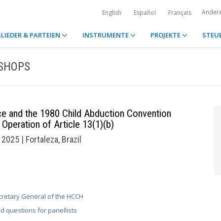
Ander
English
Español
Français
LIEDER & PARTEIEN
INSTRUMENTE
PROJEKTE
STEU
SHOPS
 and the 1980 Child Abduction Convention
 Operation of Article 13(1)(b)
2025 | Fortaleza, Brazil
cretary General of the HCCH
d questions for panellists