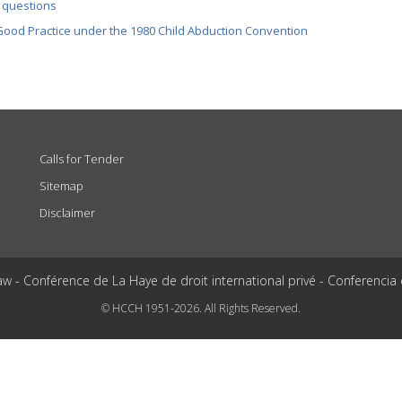
 questions
 Good Practice under the 1980 Child Abduction Convention
Calls for Tender
Sitemap
Disclaimer
aw - Conférence de La Haye de droit international privé - Conferencia
© HCCH 1951-2026. All Rights Reserved.