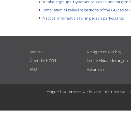
Breakout groups: Hypothetical cases and targeted
Compilation of relevant sections of the Guides to
Practical information for in person participants
USEFUL LINKS
Kontakt
Neuigkeiten (Archiv)
Über die HCCH
Letzte Aktualisierungen
FAQ
Vakanzen
Hague Conference on Private International L