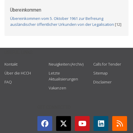
Übereinkommen
Übereinkommen vom 5. Oktober 1961 zur Befreiung
ausländischer öffentlicher Urkunden von der Legalisation
[12]
USEFUL LINKS
Kontakt
Neuigkeiten (Archiv)
Calls for Tender
Über die HCCH
Letzte
Sitemap
Aktualisierungen
FAQ
Disclaimer
Vakanzen
GET CONNECTED