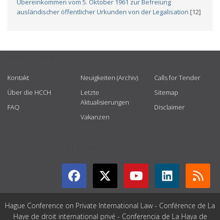
Übereinkommen vom 5. Oktober 1961 zur Befreiung
ausländischer öffentlicher Urkunden von der Legalisation
[12]
USEFUL LINKS
Kontakt
Neuigkeiten (Archiv)
Calls for Tender
Über die HCCH
Letzte
Sitemap
Aktualisierungen
FAQ
Disclaimer
Vakanzen
GET CONNECTED
Hague Conference on Private International Law - Conférence de La
Haye de droit international privé - Conferencia de La Haya de