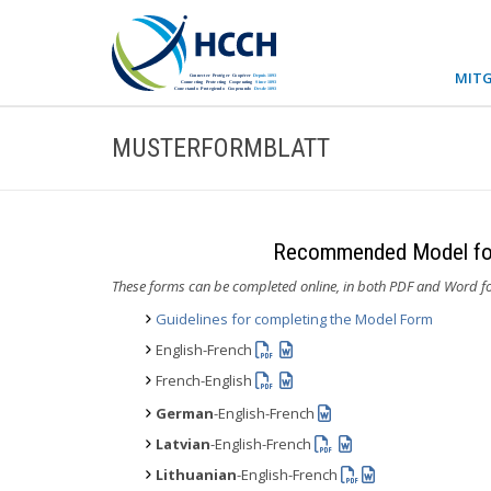
MITG
MUSTERFORMBLATT
Recommended Model for 
These forms can be completed online, in both PDF and Word f
Guidelines for completing the Model Form
English-French
French-English
German
-English-French
Latvian
-English-French
Lithuanian
-English-French