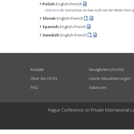
Polish
-English-French
Click
here
for instructions on how to fill out the Model Form
Slovak
-English-French
Spanish
-English-French
Swedish
-English-French
USEFUL LINKS
Kontakt
Neuigkeiten (Archiv)
Über die HCCH
Letzte Aktualisierungen
FAQ
Vakanzen
Hague Conference on Private International L