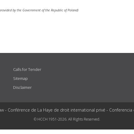
 (provided by the Government of the Republic of Poland)
Calls for Tender
Sitemap
Disclaimer
aw - Conférence de La Haye de droit international privé - Conferencia
© HCCH 1951-2026. All Rights Reserved.