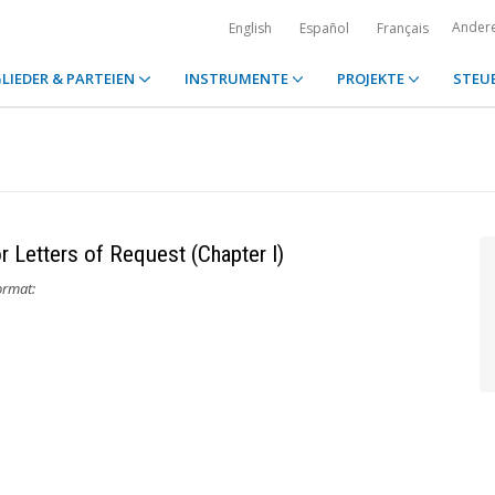
Ander
English
Español
Français
LIEDER & PARTEIEN
INSTRUMENTE
PROJEKTE
STEU
Letters of Request (Chapter I)
ormat: