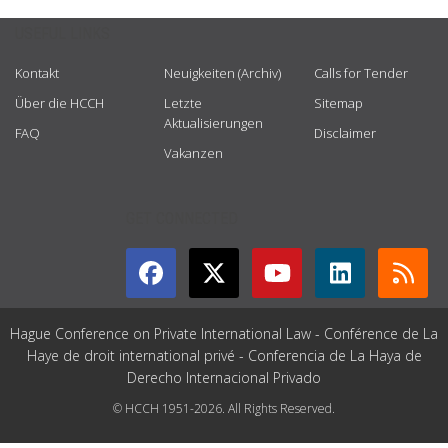
USEFUL LINKS
Kontakt
Neuigkeiten (Archiv)
Calls for Tender
Über die HCCH
Letzte
Sitemap
Aktualisierungen
FAQ
Disclaimer
Vakanzen
GET CONNECTED
Hague Conference on Private International Law - Conférence de La
Haye de droit international privé - Conferencia de La Haya de
Derecho Internacional Privado
© HCCH 1951-2026. All Rights Reserved.