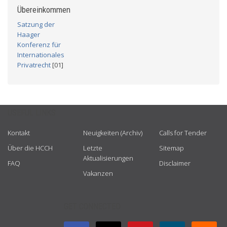
Übereinkommen
Satzung der
Haager
Konferenz für
Internationales
Privatrecht
[01]
USEFUL LINKS
Kontakt
Neuigkeiten (Archiv)
Calls for Tender
Über die HCCH
Letzte
Sitemap
Aktualisierungen
FAQ
Disclaimer
Vakanzen
GET CONNECTED