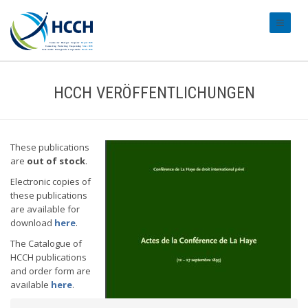
#transl
HCCH VERÖFFENTLICHUNGEN
These publications
are
out of stock
.
Electronic copies of
these publications
are available for
download
here
.
The Catalogue of
HCCH publications
and order form are
available
here
.