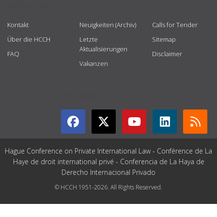
USEFUL LINKS
Kontakt
Neuigkeiten (Archiv)
Calls for Tender
Über die HCCH
Letzte
Sitemap
Aktualisierungen
FAQ
Disclaimer
Vakanzen
GET CONNECTED
Hague Conference on Private International Law - Conférence de La
Haye de droit international privé - Conferencia de La Haya de
Derecho Internacional Privado
© HCCH 1951-2026. All Rights Reserved.