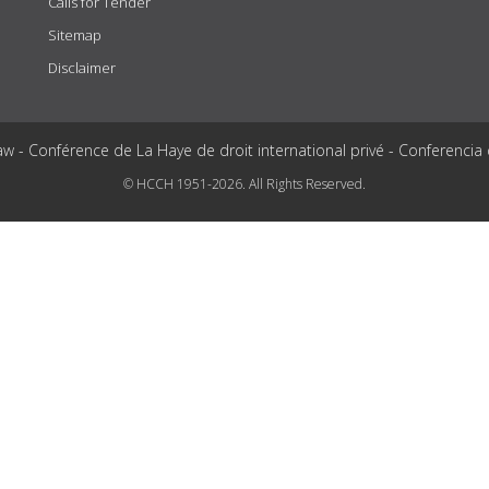
Calls for Tender
Sitemap
Disclaimer
aw - Conférence de La Haye de droit international privé - Conferencia
© HCCH 1951-2026. All Rights Reserved.