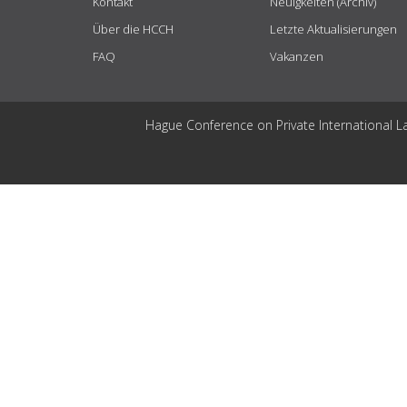
Kontakt
Neuigkeiten (Archiv)
Über die HCCH
Letzte Aktualisierungen
FAQ
Vakanzen
Hague Conference on Private International L