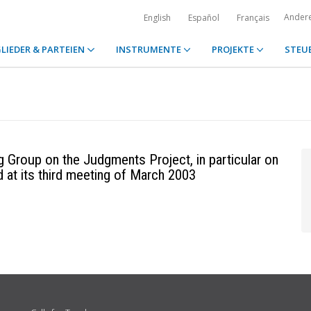
Ander
English
Español
Français
LIEDER & PARTEIEN
INSTRUMENTE
PROJEKTE
STEU
g Group on the Judgments Project, in particular on
d at its third meeting of March 2003