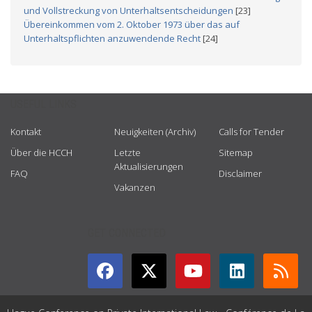
und Vollstreckung von Unterhaltsentscheidungen
[23]
Übereinkommen vom 2. Oktober 1973 über das auf
Unterhaltspflichten anzuwendende Recht
[24]
USEFUL LINKS
Kontakt
Neuigkeiten (Archiv)
Calls for Tender
Über die HCCH
Letzte
Sitemap
Aktualisierungen
FAQ
Disclaimer
Vakanzen
GET CONNECTED