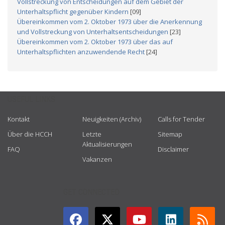
Vollstreckung von Entscheidungen auf dem Gebiet der
Unterhaltspflicht gegenüber Kindern
[09]
Übereinkommen vom 2. Oktober 1973 über die Anerkennung
und Vollstreckung von Unterhaltsentscheidungen
[23]
Übereinkommen vom 2. Oktober 1973 über das auf
Unterhaltspflichten anzuwendende Recht
[24]
USEFUL LINKS
Kontakt
Neuigkeiten (Archiv)
Calls for Tender
Über die HCCH
Letzte
Sitemap
Aktualisierungen
FAQ
Disclaimer
Vakanzen
GET CONNECTED