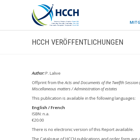
MITG
HCCH VERÖFFENTLICHUNGEN
Author:
P. Lalive
Offprint from the
Acts and Documents of the Twelfth Session 
Miscellaneous matters / Administration of estates
This publication is available in the following languages:
English / French
ISBN: n.a.
€20.00
There is no electronic version of this Report available.
The Catalogue of HCCH publications and order form are 