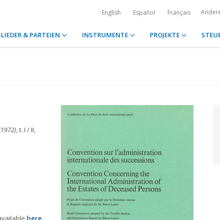
Ander
English
Español
Français
LIEDER & PARTEIEN
INSTRUMENTE
PROJEKTE
STEU
(1972)
, t. I / II,
available
here
.