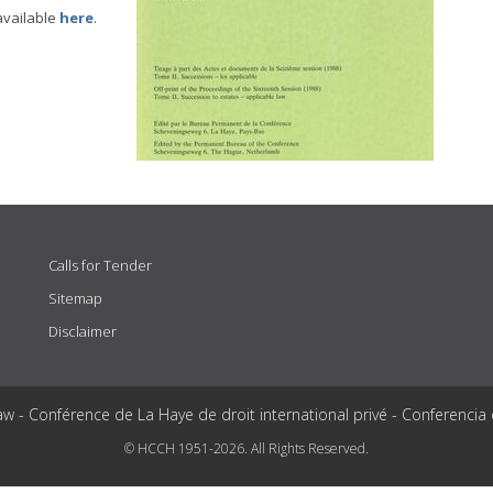
available
here
.
Calls for Tender
Sitemap
Disclaimer
aw - Conférence de La Haye de droit international privé - Conferencia
© HCCH 1951-2026. All Rights Reserved.