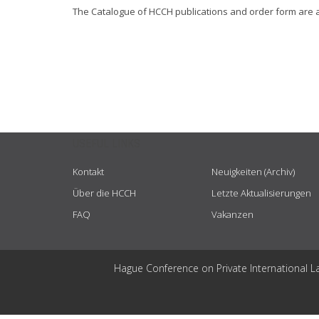
The Catalogue of HCCH publications and order form are 
USEFUL LINKS
Kontakt
Neuigkeiten (Archiv)
Über die HCCH
Letzte Aktualisierungen
FAQ
Vakanzen
Hague Conference on Private International L