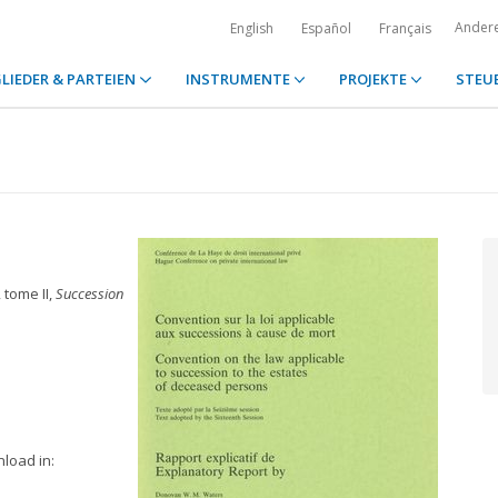
Ander
English
Español
Français
LIEDER & PARTEIEN
INSTRUMENTE
PROJEKTE
STEU
, tome II,
Succession
nload in: