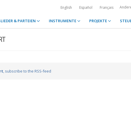
Ander
English
Español
Français
LIEDER & PARTEIEN
INSTRUMENTE
PROJEKTE
STEU
RT
rt
, subscribe to the RSS-feed