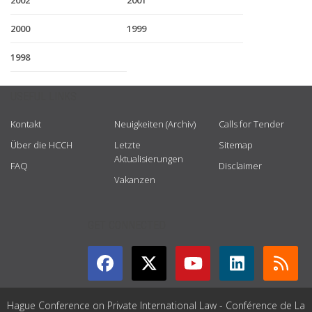
2002
2001
2000
1999
1998
USEFUL LINKS
Kontakt
Neuigkeiten (Archiv)
Calls for Tender
Über die HCCH
Letzte
Sitemap
Aktualisierungen
FAQ
Disclaimer
Vakanzen
GET CONNECTED
Hague Conference on Private International Law - Conférence de La