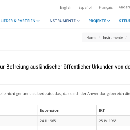
Ander
English
Español
Français
LIEDER & PARTEIEN
INSTRUMENTE
PROJEKTE
STEU
Home
Instrumente
 Befreiung ausländischer öffentlicher Urkunden von de
elle nicht genannt ist, bedeutet das, dass sich der Anwendungsbereich d
Extension
IKT
24-II-1965
25-IV-1965