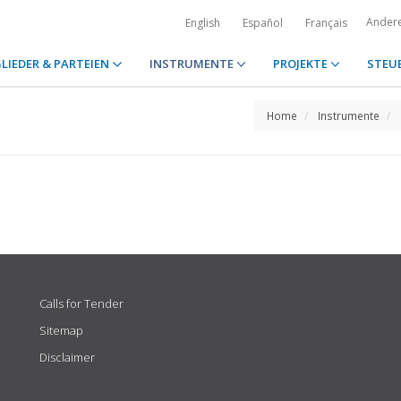
Ander
English
Español
Français
LIEDER & PARTEIEN
INSTRUMENTE
PROJEKTE
STEU
Home
Instrumente
Calls for Tender
Sitemap
Disclaimer