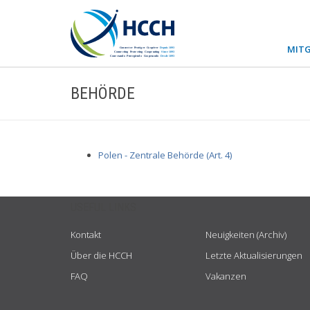
MITG
BEHÖRDE
Polen - Zentrale Behörde (Art. 4)
USEFUL LINKS
Kontakt
Neuigkeiten (Archiv)
Über die HCCH
Letzte Aktualisierungen
FAQ
Vakanzen