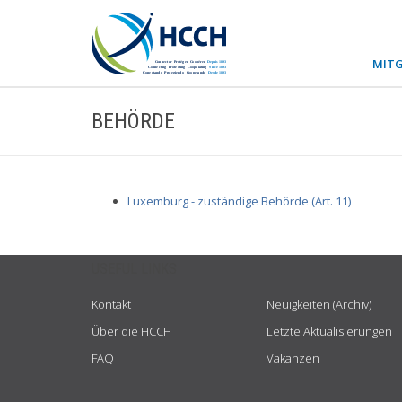
MITG
BEHÖRDE
Luxemburg - zuständige Behörde (Art. 11)
USEFUL LINKS
Kontakt
Neuigkeiten (Archiv)
Über die HCCH
Letzte Aktualisierungen
FAQ
Vakanzen