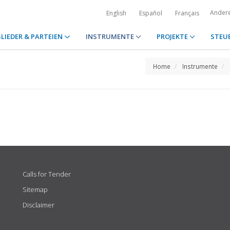
Ander
English
Español
Français
LIEDER & PARTEIEN
INSTRUMENTE
PROJEKTE
STEU
Home
Instrumente
Calls for Tender
Sitemap
Disclaimer