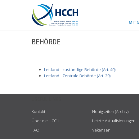
MITG
BEHÖRDE
Lettland - zuständige Behörde (Art. 40)
Lettland - Zentrale Behörde (Art. 29)
USEFUL LINKS
Kontakt
Neuigkeiten (Archiv)
Über die HCCH
Letzte Aktualisierungen
FAQ
Vakanzen