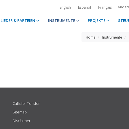
Ander
English
Español
Français
LIEDER & PARTEIEN
INSTRUMENTE
PROJEKTE
STEU
Home
Instrumente
Calls for Tender
Sitemap
Disclaimer