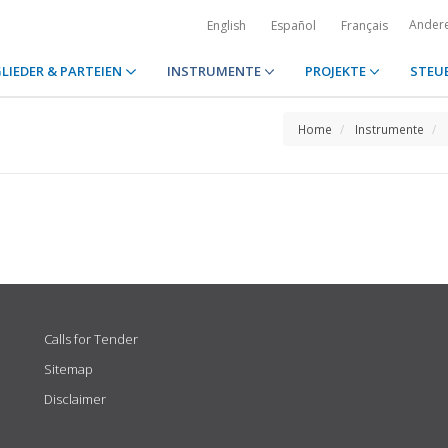
Ander
English
Español
Français
LIEDER & PARTEIEN
INSTRUMENTE
PROJEKTE
STEU
Home
Instrumente
Calls for Tender
Sitemap
Disclaimer