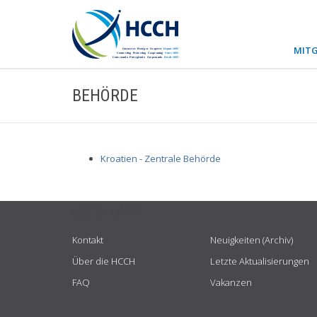
MITG
BEHÖRDE
Kroatien - Zentrale Behörde
USEFUL LINKS
Kontakt
Neuigkeiten (Archiv)
Über die HCCH
Letzte Aktualisierungen
FAQ
Vakanzen