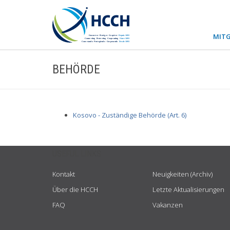
MITG
BEHÖRDE
Kosovo - Zuständige Behörde (Art. 6)
USEFUL LINKS
Kontakt
Neuigkeiten (Archiv)
Über die HCCH
Letzte Aktualisierungen
FAQ
Vakanzen