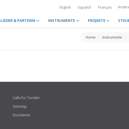
Ander
English
Español
Français
LIEDER & PARTEIEN
INSTRUMENTE
PROJEKTE
STEU
Home
Instrumente
Calls for Tender
Sitemap
Disclaimer