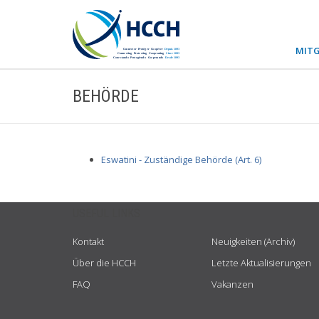
MITG
BEHÖRDE
Eswatini - Zuständige Behörde (Art. 6)
USEFUL LINKS
Kontakt
Neuigkeiten (Archiv)
Über die HCCH
Letzte Aktualisierungen
FAQ
Vakanzen