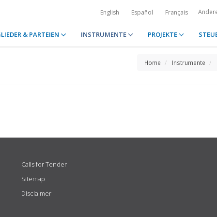
Ander
English
Español
Français
LIEDER & PARTEIEN
INSTRUMENTE
PROJEKTE
STEU
Home
Instrumente
Calls for Tender
Sitemap
Disclaimer