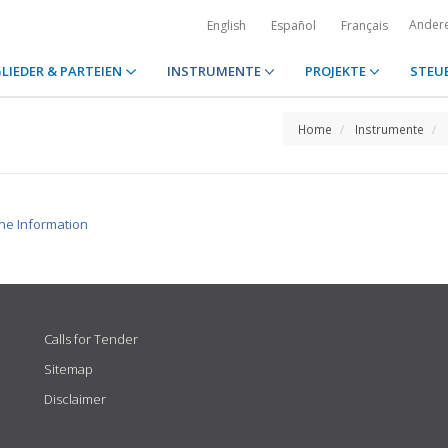
Ander
English
Español
Français
LIEDER & PARTEIEN
INSTRUMENTE
PROJEKTE
STEU
Home
Instrumente
che Information
Calls for Tender
Sitemap
Disclaimer