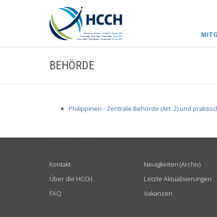
MITG
BEHÖRDE
Philippinen - Zentrale Behörde (Art. 2) und praktis
USEFUL LINKS
Kontakt
Neuigkeiten (Archiv)
Über die HCCH
Letzte Aktualisierungen
FAQ
Vakanzen