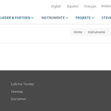
Ander
English
Español
Français
LIEDER & PARTEIEN
INSTRUMENTE
PROJEKTE
STEU
Home
Instrumente
Calls for Tender
Sitemap
Disclaimer