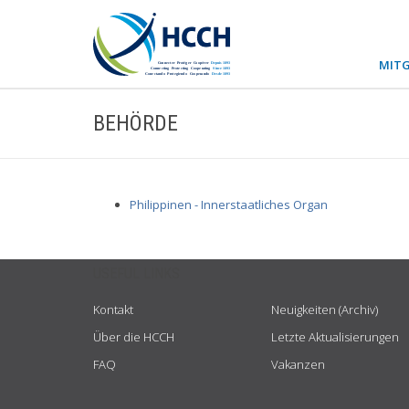
MITG
BEHÖRDE
Philippinen - Innerstaatliches Organ
USEFUL LINKS
Kontakt
Neuigkeiten (Archiv)
Über die HCCH
Letzte Aktualisierungen
FAQ
Vakanzen