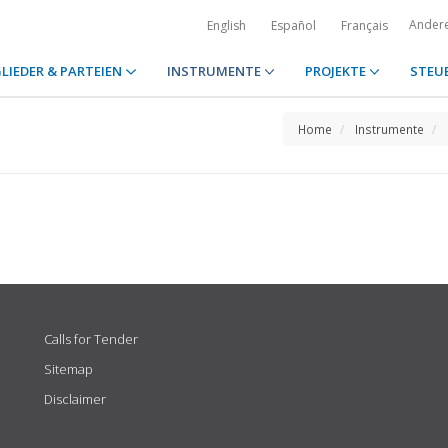
Ander
English
Español
Français
LIEDER & PARTEIEN
INSTRUMENTE
PROJEKTE
STEU
Home
Instrumente
Calls for Tender
Sitemap
Disclaimer