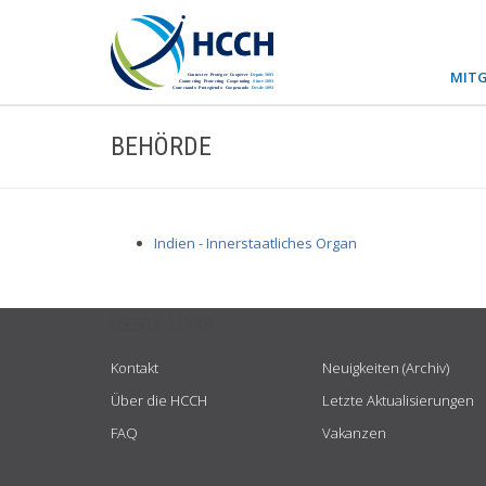
MITG
BEHÖRDE
Indien - Innerstaatliches Organ
USEFUL LINKS
Kontakt
Neuigkeiten (Archiv)
Über die HCCH
Letzte Aktualisierungen
FAQ
Vakanzen