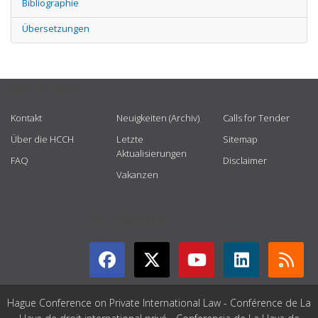
Bibliographie
Übersetzungen
USEFUL LINKS
Kontakt
Neuigkeiten (Archiv)
Calls for Tender
Über die HCCH
Letzte
Sitemap
Aktualisierungen
FAQ
Disclaimer
Vakanzen
GET CONNECTED
Hague Conference on Private International Law - Conférence de La